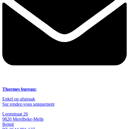
Thormes bureau:
Enkel op afspraak
Sur rendez-vous uniquement
Leemstraat 26
9820 Merelbeke-Melle
België